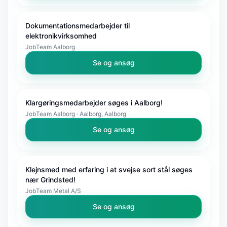
Dokumentationsmedarbejder til
elektronikvirksomhed
JobTeam Aalborg
Se og ansøg
Klargøringsmedarbejder søges i Aalborg!
JobTeam Aalborg · Aalborg, Aalborg
Se og ansøg
Klejnsmed med erfaring i at svejse sort stål søges
nær Grindsted!
JobTeam Metal A/S
Se og ansøg