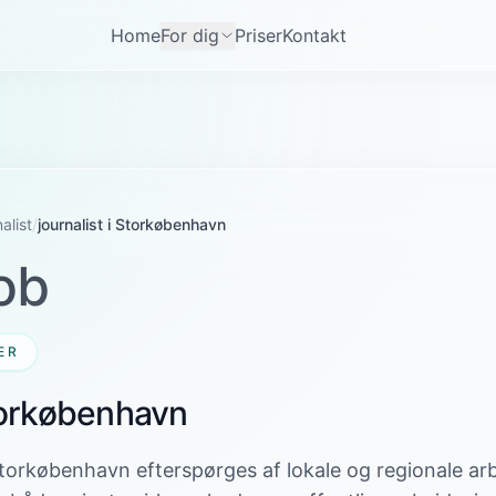
Home
For dig
Priser
Kontakt
alist
/
journalist i Storkøbenhavn
ob
ER
Storkøbenhavn
i Storkøbenhavn efterspørges af lokale og regionale ar