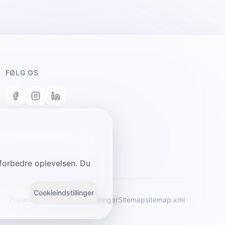
FØLG OS
n forbedre oplevelsen. Du
Cookieindstillinger
Privatlivspolitik
Cookieindstillinger
Sitemap
sitemap.xml