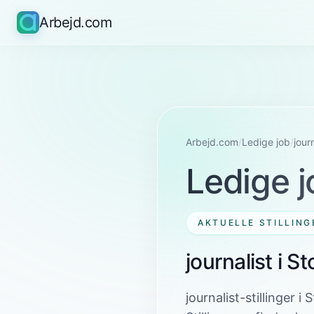
Arbejd.com
Arbejd.com
/
Ledige job
/
journ
Ledige j
AKTUELLE STILLING
journalist i 
journalist-stillinger 