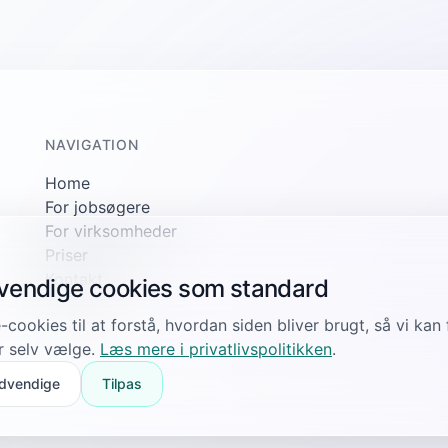
NAVIGATION
Home
For jobsøgere
For virksomheder
Priser
Kontakt
dvendige cookies som standard
-cookies til at forstå, hvordan siden bliver brugt, så vi ka
r selv vælge.
Læs mere i privatlivspolitikken
.
dvendige
Tilpas