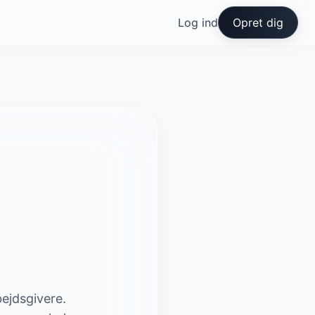
Log ind
Opret dig
bejdsgivere.