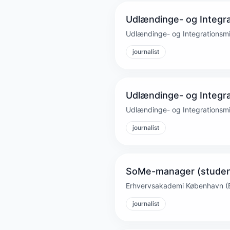
Udlændinge- og Integra
Udlændinge- og Integrationsmi
journalist
Udlændinge- og Integra
Udlændinge- og Integrationsmi
journalist
SoMe-manager (student
Erhvervs­akademi Køben­havn (
journalist