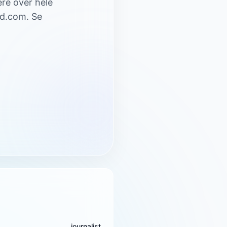
ere over hele
ejd.com. Se
journalist