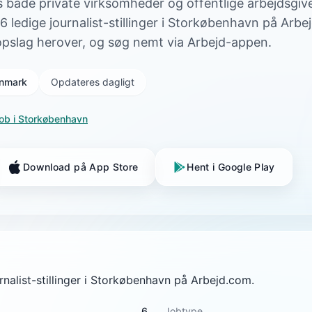
os både private virksomheder og offentlige arbejdsgiv
 6 ledige journalist-stillinger i Storkøbenhavn på Arb
opslag herover, og søg nemt via Arbejd-appen.
Danmark
Opdateres dagligt
job i
Storkøbenhavn
Download på App Store
Hent i Google Play
urnalist-stillinger i Storkøbenhavn på Arbejd.com.
6
Jobtype