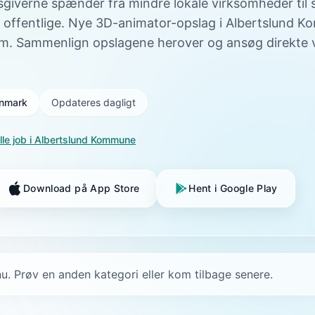
sgiverne spænder fra mindre lokale virksomheder til 
 offentlige. Nye 3D-animator-opslag i Albertslund Ko
m. Sammenlign opslagene herover og ansøg direkte v
Danmark
Opdateres dagligt
lle job i
Albertslund Kommune
Download på App Store
Hent i Google Play
u. Prøv en anden kategori eller kom tilbage senere.