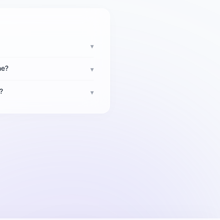
▾
ne?
▾
?
▾