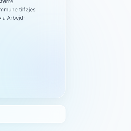
større
mmune tilføjes
ia Arbejd-