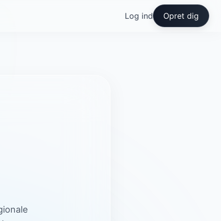
Log ind
Opret dig
gionale