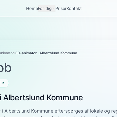
Home
For dig
Priser
Kontakt
animator
/
3D-animator i Albertslund Kommune
ob
ER
i Albertslund Kommune
r i Albertslund Kommune efterspørges af lokale og re