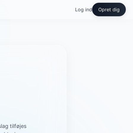
Log ind
Opret dig
ag tilføjes