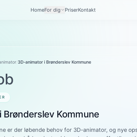
Home
For dig
Priser
Kontakt
animator
/
3D-animator i Brønderslev Kommune
ob
ER
 i Brønderslev Kommune
e er der løbende behov for 3D-animator, og nye opsl