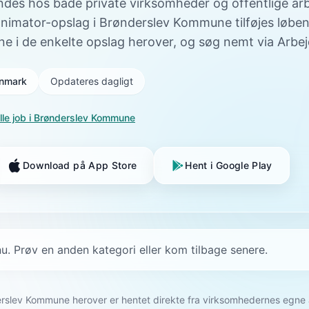
 findes hos både private virksomheder og offentlige ar
animator-opslag i Brønderslev Kommune tilføjes løbe
ne i de enkelte opslag herover, og søg nemt via Arbe
Danmark
Opdateres dagligt
lle job i
Brønderslev Kommune
Download på App Store
Hent i Google Play
u. Prøv en anden kategori eller kom tilbage senere.
nderslev Kommune herover er hentet direkte fra virksomhedernes egn