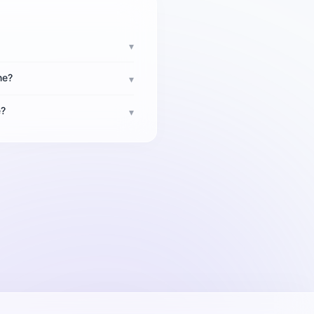
▾
ne?
▾
e?
▾