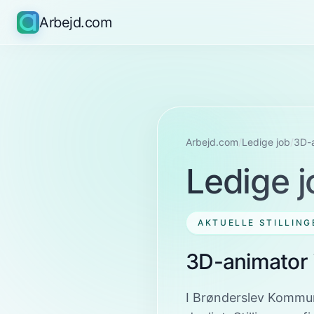
Arbejd.com
Arbejd.com
/
Ledige job
/
3D-
Ledige j
AKTUELLE STILLING
3D-animator
I Brønderslev Kommun