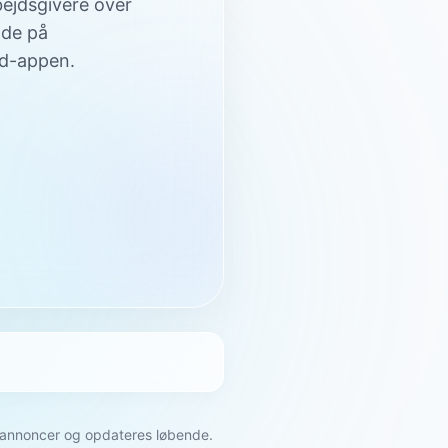
bejdsgivere over
nde på
jd-appen.
e annoncer og opdateres løbende.