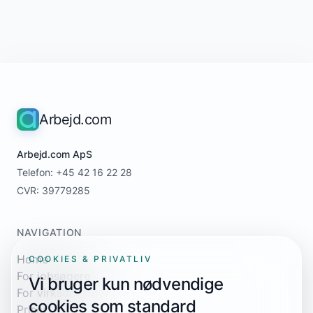
Arbejd.com
Arbejd.com ApS
Telefon: +45 42 16 22 28
CVR: 39779285
NAVIGATION
Home
COOKIES & PRIVATLIV
For jobsøgere
Vi bruger kun nødvendige
For virksomheder
cookies som standard
Priser