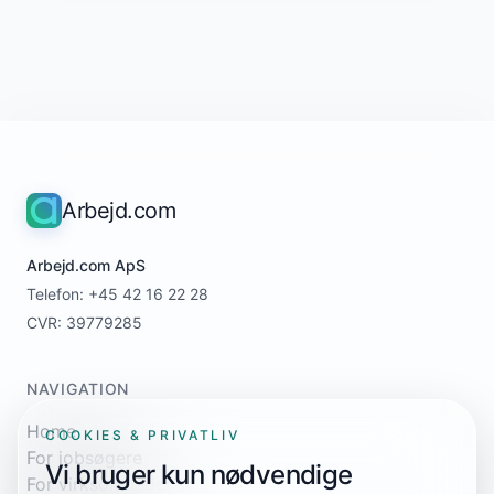
Arbejd.com
Arbejd.com ApS
Telefon: +45 42 16 22 28
CVR: 39779285
NAVIGATION
Home
COOKIES & PRIVATLIV
For jobsøgere
Vi bruger kun nødvendige
For virksomheder