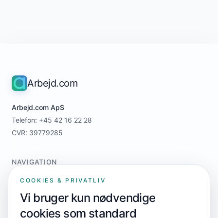
Arbejd.com
Arbejd.com ApS
Telefon: +45 42 16 22 28
CVR: 39779285
NAVIGATION
Home
COOKIES & PRIVATLIV
For jobsøgere
Vi bruger kun nødvendige
For virksomheder
cookies som standard
Priser