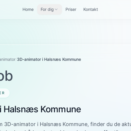
Home
For dig
Priser
Kontakt
animator
/
3D-animator i Halsnæs Kommune
ob
ER
 i Halsnæs Kommune
om 3D-animator i Halsnæs Kommune, finder du de aktu