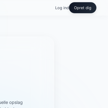
Log ind
Opret dig
elle opslag