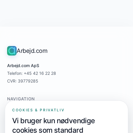
Arbejd.com
Arbejd.com ApS
Telefon: +45 42 16 22 28
CVR: 39779285
NAVIGATION
Home
COOKIES & PRIVATLIV
For jobsøgere
Vi bruger kun nødvendige
For virksomheder
cookies som standard
Priser