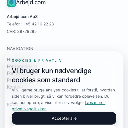
Arbejd.com
Arbejd.com ApS
Telefon: +45 42 16 22 28
CVR: 39779285
NAVIGATION
Home
COOKIES & PRIVATLIV
For jobsøgere
Vi bruger kun nødvendige
For virksomheder
cookies som standard
Priser
Kontakt
Vi vil gerne bruge analyse-cookies til at forstå, hvordan
siden bliver brugt, så vi kan forbedre oplevelsen. Du
kan acceptere, afvise eller selv vælge.
Læs mere i
FØLG OS
privatlivspolitikken
.
Accepter alle