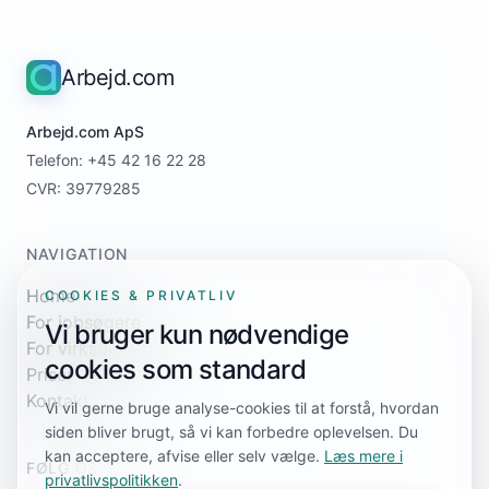
Arbejd.com
Arbejd.com ApS
Telefon: +45 42 16 22 28
CVR: 39779285
NAVIGATION
Home
COOKIES & PRIVATLIV
For jobsøgere
Vi bruger kun nødvendige
For virksomheder
cookies som standard
Priser
Kontakt
Vi vil gerne bruge analyse-cookies til at forstå, hvordan
siden bliver brugt, så vi kan forbedre oplevelsen. Du
kan acceptere, afvise eller selv vælge.
Læs mere i
FØLG OS
privatlivspolitikken
.