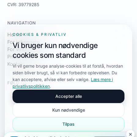
CVR: 39779285
NAVIGATION
Home
COOKIES & PRIVATLIV
For jobsøgere
Vi bruger kun nødvendige
For virksomheder
cookies som standard
Priser
Kontakt
Vi vil gerne bruge analyse-cookies til at forstå, hvordan
siden bliver brugt, så vi kan forbedre oplevelsen. Du
kan acceptere, afvise eller selv vælge.
Læs mere i
FØLG OS
privatlivspolitikken
.
Accepter alle
Kun nødvendige
Tilpas
×
© 2026 Arbejd.com. Alle rettigheder forbeholdes.