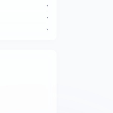
▾
▾
▾