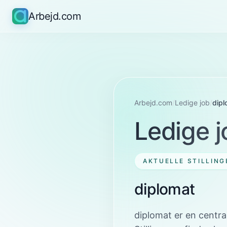
Arbejd.com
Arbejd.com
/
Ledige job
/
dipl
Ledige j
AKTUELLE STILLING
diplomat
diplomat er en centr