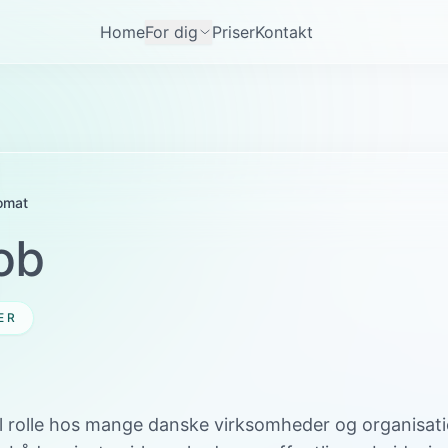
Home
For dig
Priser
Kontakt
omat
ob
ER
al rolle hos mange danske virksomheder og organisati