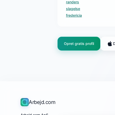
randers
slagelse
fredericia
Opret gratis profil
D
Arbejd.com
Arbejd.com ApS