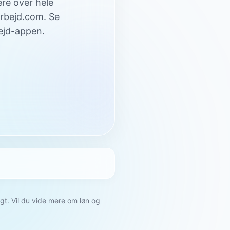
ere over hele
Arbejd.com. Se
bejd-appen.
gt. Vil du vide mere om løn og