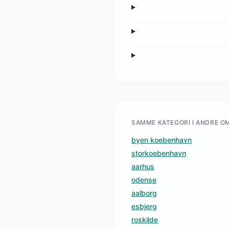
SAMME KATEGORI I ANDRE O
byen koebenhavn
storkoebenhavn
aarhus
odense
aalborg
esbjerg
roskilde