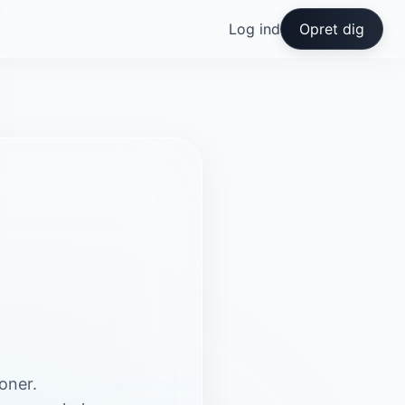
Log ind
Opret dig
oner.