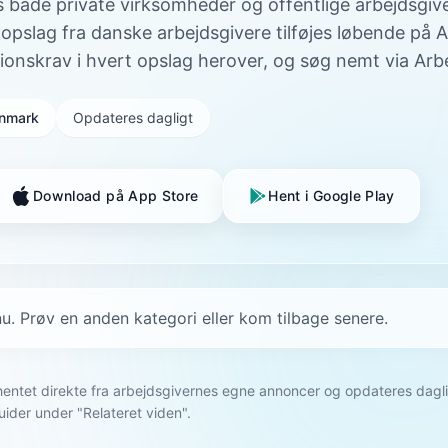
os både private virksomheder og offentlige arbejdsgiv
opslag fra danske arbejdsgivere tilføjes løbende på 
tionskrav i hvert opslag herover, og søg nemt via Ar
Danmark
Opdateres dagligt
Download på App Store
Hent i Google Play
u. Prøv en anden kategori eller kom tilbage senere.
r hentet direkte fra arbejdsgivernes egne annoncer og opdateres dagli
uider under "Relateret viden".