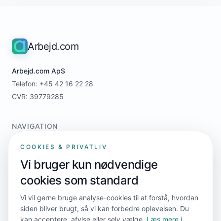
Arbejd.com
Arbejd.com ApS
Telefon: +45 42 16 22 28
CVR: 39779285
NAVIGATION
Home
COOKIES & PRIVATLIV
For jobsøgere
Vi bruger kun nødvendige
For virksomheder
cookies som standard
Priser
Kontakt
Vi vil gerne bruge analyse-cookies til at forstå, hvordan
siden bliver brugt, så vi kan forbedre oplevelsen. Du
kan acceptere, afvise eller selv vælge.
Læs mere i