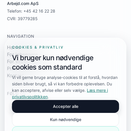
Arbejd.com ApS
Telefon: +45 42 16 22 28
CVR: 39779285
NAVIGATION
Home
COOKIES & PRIVATLIV
For jobsøgere
Vi bruger kun nødvendige
For virksomheder
cookies som standard
Priser
Kontakt
Vi vil gerne bruge analyse-cookies til at forstå, hvordan
siden bliver brugt, så vi kan forbedre oplevelsen. Du
kan acceptere, afvise eller selv vælge.
Læs mere i
FØLG OS
privatlivspolitikken
.
Accepter alle
Kun nødvendige