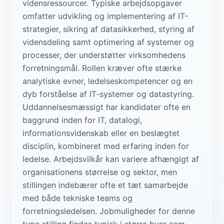
vidensressourcer. Typiske arbejdsopgaver
omfatter udvikling og implementering af IT-
strategier, sikring af datasikkerhed, styring af
vidensdeling samt optimering af systemer og
processer, der understøtter virksomhedens
forretningsmål. Rollen kræver ofte stærke
analytiske evner, ledelseskompetencer og en
dyb forståelse af IT-systemer og datastyring.
Uddannelsesmæssigt har kandidater ofte en
baggrund inden for IT, datalogi,
informationsvidenskab eller en beslægtet
disciplin, kombineret med erfaring inden for
ledelse. Arbejdsvilkår kan variere afhængigt af
organisationens størrelse og sektor, men
stillingen indebærer ofte et tæt samarbejde
med både tekniske teams og
forretningsledelsen. Jobmuligheder for denne
type stilling findes typisk i større byer som