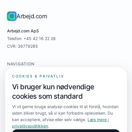
Arbejd.com
Arbejd.com ApS
Telefon: +45 42 16 22 28
CVR: 39779285
NAVIGATION
Home
COOKIES & PRIVATLIV
For jobsøgere
Vi bruger kun nødvendige
For virksomheder
cookies som standard
Priser
Kontakt
Vi vil gerne bruge analyse-cookies til at forstå, hvordan
siden bliver brugt, så vi kan forbedre oplevelsen. Du
kan acceptere, afvise eller selv vælge.
Læs mere i
FØLG OS
privatlivspolitikken
.