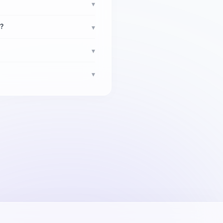
▾
e?
▾
▾
▾