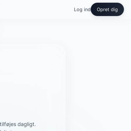
Log ind
Opret dig
lføjes dagligt.