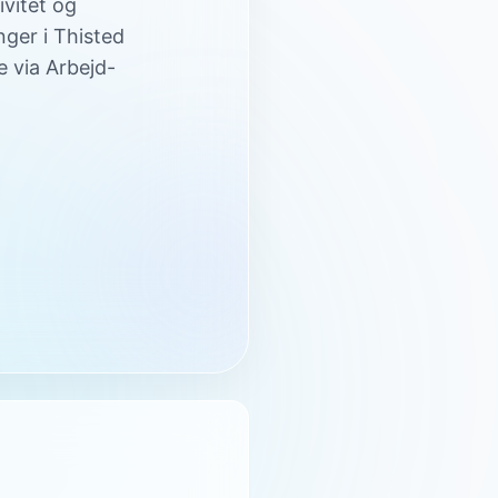
ivitet og
inger i Thisted
 via Arbejd-