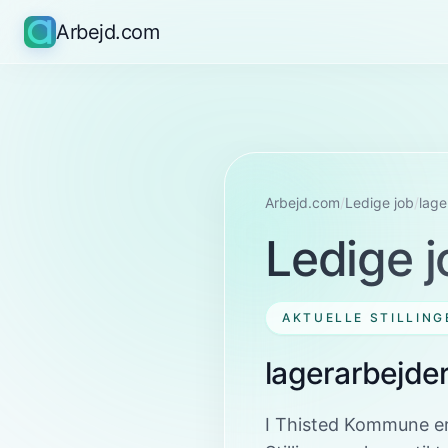
Arbejd.com
Arbejd.com
/
Ledige job
/
lage
Ledige j
AKTUELLE STILLING
lagerarbejde
I Thisted Kommune er 