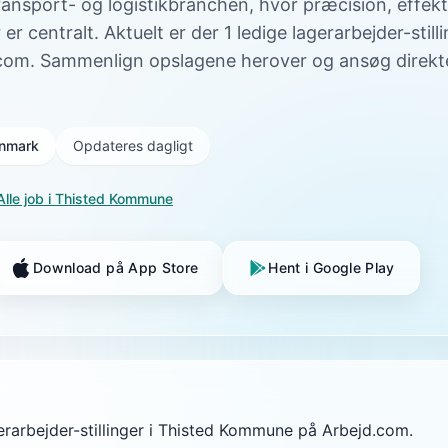
 transport- og logistikbranchen, hvor præcision, effekt
er centralt. Aktuelt er der 1 ledige lagerarbejder-still
om. Sammenlign opslagene herover og ansøg direkte
Danmark
Opdateres dagligt
Alle job i
Thisted Kommune
Download på App Store
Hent i Google Play
gerarbejder-stillinger i Thisted Kommune på Arbejd.com.