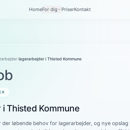
Home
For dig
Priser
Kontakt
rarbejder
/
lagerarbejder i Thisted Kommune
ob
ER
r i Thisted Kommune
der løbende behov for lagerarbejder, og nye opslag ti