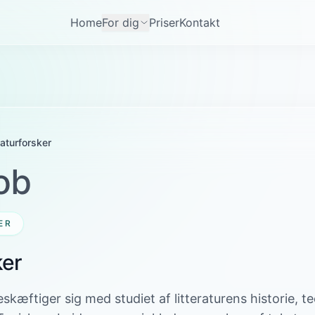
Home
For dig
Priser
Kontakt
eraturforsker
ob
ER
ker
eskæftiger sig med studiet af litteraturens historie, te