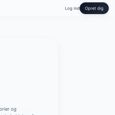
Log ind
Opret dig
orier og