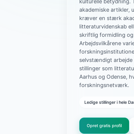
kulturelle betydning.
akademiske artikler, 
kræver en stærk akad
litteraturvidenskab e
skriftlig formidling o
Arbejdsvilkårene vari
forskningsinstitutio
selvstændigt arbejde
stillinger som litter
Aarhus og Odense, hvo
forskningsnetværk.
Ledige stillinger i hele 
Opret gratis profil