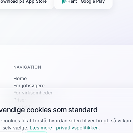
ownload på App Store
Hent i Google Play
NAVIGATION
Home
For jobsøgere
For virksomheder
Priser
Kontakt
dvendige cookies som standard
-cookies til at forstå, hvordan siden bliver brugt, så vi ka
r selv vælge.
Læs mere i privatlivspolitikken
.