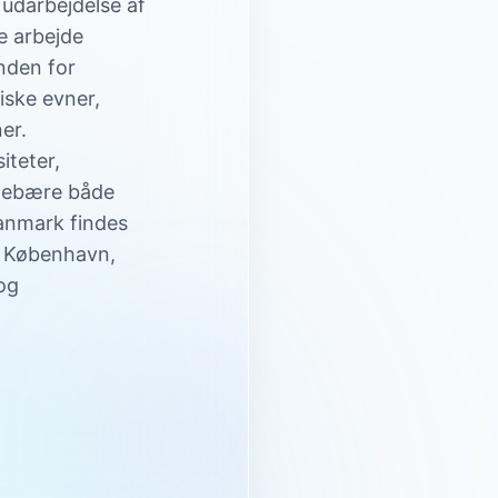
 udarbejdelse af
e arbejde
nden for
iske evner,
ner.
iteter,
ndebære både
Danmark findes
om København,
og