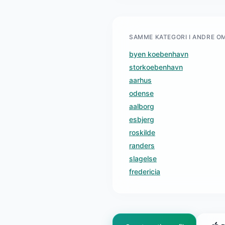
SAMME KATEGORI I ANDRE O
byen koebenhavn
storkoebenhavn
aarhus
odense
aalborg
esbjerg
roskilde
randers
slagelse
fredericia