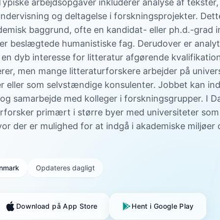
 Typiske arbejdsopgaver inkluderer analyse af tekster,
undervisning og deltagelse i forskningsprojekter. Dett
emisk baggrund, ofte en kandidat- eller ph.d.-grad i
ller beslægtede humanistiske fag. Derudover er analyt
g en dyb interesse for litteratur afgørende kvalifikatio
erer, men mange litteraturforskere arbejder på univers
ner eller som selvstændige konsulenter. Jobbet kan i
 og samarbejde med kolleger i forskningsgrupper. I 
aturforsker primært i større byer med universiteter s
r der er mulighed for at indgå i akademiske miljøer 
Danmark
Opdateres dagligt
Download på App Store
Hent i Google Play