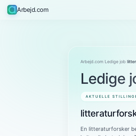
Arbejd.com
Arbejd.com
/
Ledige job
/
litt
Ledige j
AKTUELLE STILLING
litteraturfors
En litteraturforsker b