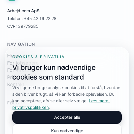
Arbejd.com ApS
Telefon: +45 42 16 22 28
CVR: 39779285
NAVIGATION
Home
COOKIES & PRIVATLIV
For jobsøgere
Vi bruger kun nødvendige
For virksomheder
cookies som standard
Priser
Kontakt
Vi vil gerne bruge analyse-cookies til at forstå, hvordan
siden bliver brugt, så vi kan forbedre oplevelsen. Du
kan acceptere, afvise eller selv vælge.
Læs mere i
FØLG OS
privatlivspolitikken
.
Accepter alle
Kun nødvendige