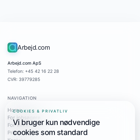
Arbejd.com
Arbejd.com ApS
Telefon: +45 42 16 22 28
CVR: 39779285
NAVIGATION
Home
COOKIES & PRIVATLIV
For jobsøgere
Vi bruger kun nødvendige
For virksomheder
cookies som standard
Priser
Kontakt