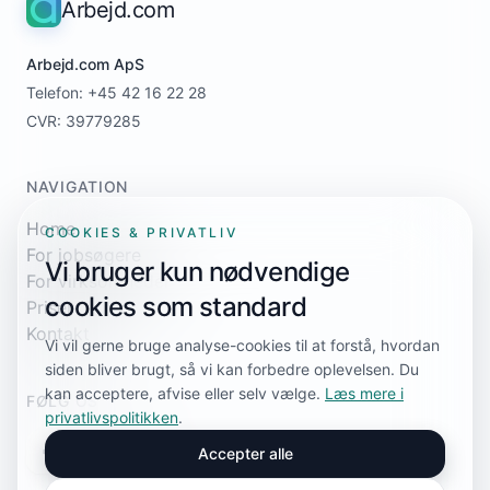
Arbejd.com
Arbejd.com ApS
Telefon: +45 42 16 22 28
CVR: 39779285
NAVIGATION
Home
COOKIES & PRIVATLIV
For jobsøgere
Vi bruger kun nødvendige
For virksomheder
cookies som standard
Priser
Kontakt
Vi vil gerne bruge analyse-cookies til at forstå, hvordan
siden bliver brugt, så vi kan forbedre oplevelsen. Du
kan acceptere, afvise eller selv vælge.
Læs mere i
FØLG OS
privatlivspolitikken
.
Accepter alle