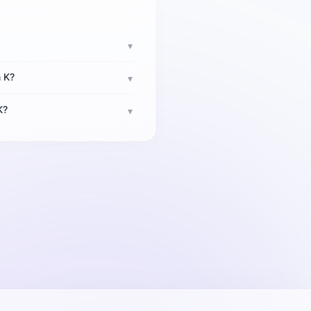
▾
n K?
▾
K?
▾