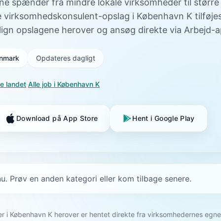
ne spænder fra mindre lokale virksomheder til større
ye virksomhedskonsulent-opslag i København K tilføje
gn opslagene herover og ansøg direkte via Arbejd-
Danmark
Opdateres dagligt
e landet
·
Alle job i
København K
Download på App Store
Hent i Google Play
u. Prøv en anden kategori eller kom tilbage senere.
ger i København K herover er hentet direkte fra virksomhedernes eg