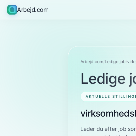
Arbejd.com
Arbejd.com
/
Ledige job
/
vir
Ledige j
AKTUELLE STILLING
virksomhedsk
Leder du efter job so