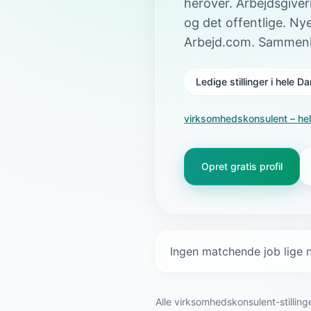
herover. Arbejdsgiver
og det offentlige. N
Arbejd.com. Sammenli
Ledige stillinger i hele 
virksomhedskonsulent
– hel
Opret gratis profil
Ingen matchende job lige n
Alle virksomhedskonsulent-stillin