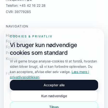
Telefon: +45 42 16 22 28
CVR: 39779285
NAVIGATION
Home
COOKIES & PRIVATLIV
For jobsøgere
Vi bruger kun nødvendige
For virksomheder
cookies som standard
Priser
Kontakt
Vi vil gerne bruge analyse-cookies til at forstå, hvordan
siden bliver brugt, så vi kan forbedre oplevelsen. Du
kan acceptere, afvise eller selv vælge.
Læs mere i
FØLG OS
privatlivspolitikken
.
Accepter alle
Kun nødvendige
Tilpas