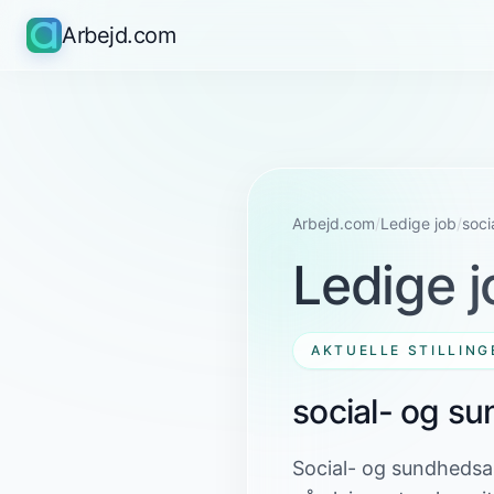
Arbejd.com
Arbejd.com
/
Ledige job
/
soci
Ledige j
AKTUELLE STILLING
social- og s
Social- og sundhedsas