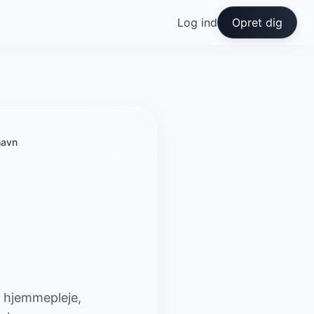
Log ind
Opret dig
havn
l hjemmepleje,