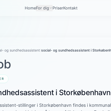
Home
For dig
Priser
Kontakt
al- og sundhedsassistent
/
social- og sundhedsassistent i Storkøben
ob
ER
undhedsassistent i Storkøbenhavn
sistent-stillinger i Storkøbenhavn findes i kommuna