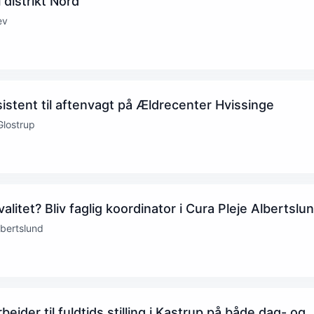
 distrikt Nord
ev
istent til aftenvagt på Ældrecenter Hvissinge
Glostrup
alitet? Bliv faglig koordinator i Cura Pleje Albertslu
lbertslund
jder til fuldtids stilling i Kastrup på både dag- og