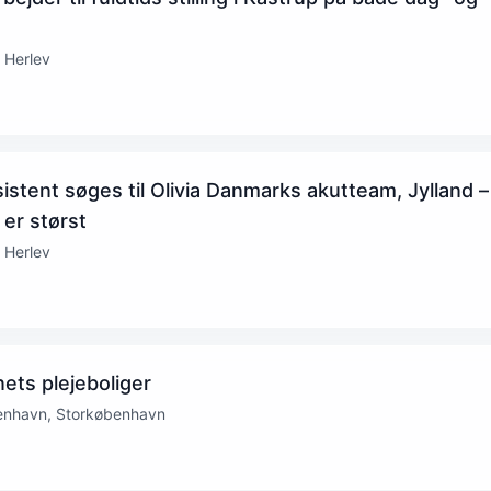
 Herlev
stent søges til Olivia Danmarks akutteam, Jylland –
 er størst
 Herlev
nets plejeboliger
enhavn, Storkøbenhavn