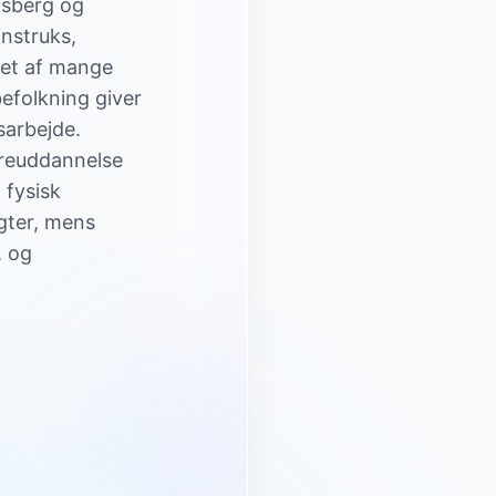
ksberg og
nstruks,
get af mange
efolkning giver
dsarbejde.
ereuddannelse
 fysisk
gter, mens
, og