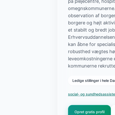
på plejecentre, hospi
omegnskommunerne. Op
observation af borge
borgere og højt akti
et stabilt og bredt jo
Erhvervsuddannelsen 
kan åbne for speciali
robusthed vægtes høj
leveomkostningerne er
kommunerne rekrutterer
Ledige stillinger i hele 
social- og sundhedsassiste
Opret gratis profil