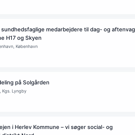
ndhedsfaglige medarbejdere til dag- og aftenvagte
ne H17 og Skyen
enhavn, København
eling på Solgården
y, Kgs. Lyngby
lejen i Herlev Kommune – vi søger social- og