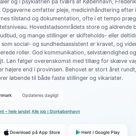
taler og i psykiatrien på tværs af København, Frederi
gaverne omfatter pleje, medicinhåndtering efter i
rnes tilstand og dokumentation, ofte i et tempo præ
vitetsniveau. Hovedstadsområdets store og aldrende b
budbud, og mange stillinger er skifteholds- eller delti
som social- og sundhedsassistent er kravet, og vid
serede roller. God kommunikation, selvstændighed og
t. Løn følger overenskomst med tillæg for skæve va
 højere end i provinsen. Behovet er stort året rundt
 løbende til både faste stillinger og vikariater.
Danmark
Opdateres dagligt
nt
– hele landet
·
Alle job i
Storkøbenhavn
Download på App Store
Hent i Google Play