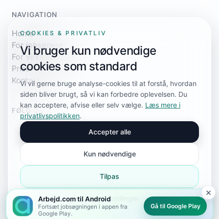
NAVIGATION
Home
COOKIES & PRIVATLIV
For jobsøgere
Vi bruger kun nødvendige
For virksomheder
cookies som standard
Priser
Kontakt
Vi vil gerne bruge analyse-cookies til at forstå, hvordan
siden bliver brugt, så vi kan forbedre oplevelsen. Du
kan acceptere, afvise eller selv vælge.
Læs mere i
FØLG OS
privatlivspolitikken
.
Accepter alle
Kun nødvendige
Tilpas
×
© 2026 Arbejd.com. Alle rettigheder forbeholdes.
Cookieindstillinger
Arbejd.com til Android
Privatlivspolitik
Cookieindstillinger
Sitemap
sitemap.xml
Gå til Google Play
Fortsæt jobsøgningen i appen fra
Google Play.