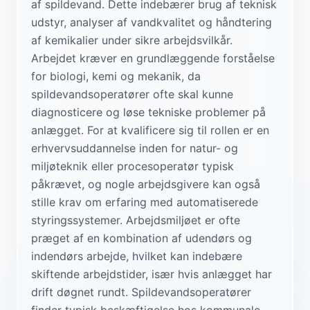
af spildevand. Dette indebærer brug af teknisk
udstyr, analyser af vandkvalitet og håndtering
af kemikalier under sikre arbejdsvilkår.
Arbejdet kræver en grundlæggende forståelse
for biologi, kemi og mekanik, da
spildevandsoperatører ofte skal kunne
diagnosticere og løse tekniske problemer på
anlægget. For at kvalificere sig til rollen er en
erhvervsuddannelse inden for natur- og
miljøteknik eller procesoperatør typisk
påkrævet, og nogle arbejdsgivere kan også
stille krav om erfaring med automatiserede
styringssystemer. Arbejdsmiljøet er ofte
præget af en kombination af udendørs og
indendørs arbejde, hvilket kan indebære
skiftende arbejdstider, især hvis anlægget har
drift døgnet rundt. Spildevandsoperatører
finder typisk beskæftigelse hos kommunale