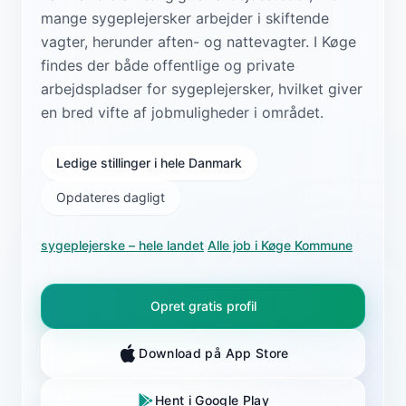
mange sygeplejersker arbejder i skiftende
vagter, herunder aften- og nattevagter. I Køge
findes der både offentlige og private
arbejdspladser for sygeplejersker, hvilket giver
en bred vifte af jobmuligheder i området.
Ledige stillinger i hele Danmark
Opdateres dagligt
sygeplejerske
– hele landet
·
Alle job i
Køge Kommune
Opret gratis profil
Download på App Store
Hent i Google Play