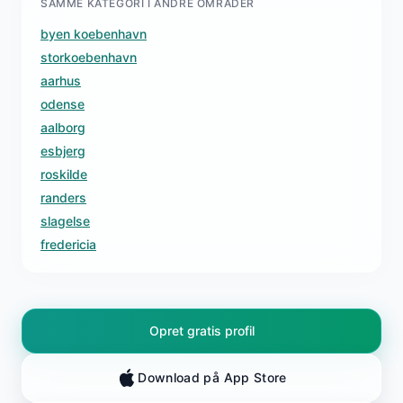
SAMME KATEGORI I ANDRE OMRÅDER
byen koebenhavn
storkoebenhavn
aarhus
odense
aalborg
esbjerg
roskilde
randers
slagelse
fredericia
Opret gratis profil
Download på App Store