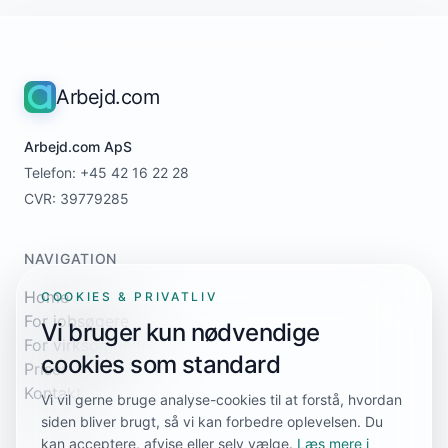
Arbejd.com
Arbejd.com ApS
Telefon: +45 42 16 22 28
CVR: 39779285
NAVIGATION
Home
COOKIES & PRIVATLIV
For jobsøgere
Vi bruger kun nødvendige
For virksomheder
cookies som standard
Priser
Kontakt
Vi vil gerne bruge analyse-cookies til at forstå, hvordan
siden bliver brugt, så vi kan forbedre oplevelsen. Du
kan acceptere, afvise eller selv vælge.
Læs mere i