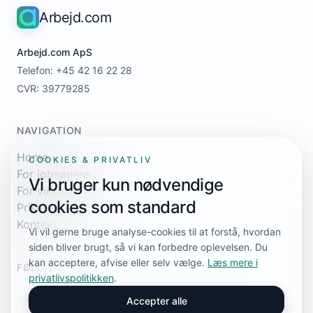
Arbejd.com
Arbejd.com ApS
Telefon: +45 42 16 22 28
CVR: 39779285
NAVIGATION
Home
COOKIES & PRIVATLIV
For jobsøgere
Vi bruger kun nødvendige
For virksomheder
cookies som standard
Priser
Kontakt
Vi vil gerne bruge analyse-cookies til at forstå, hvordan
siden bliver brugt, så vi kan forbedre oplevelsen. Du
kan acceptere, afvise eller selv vælge.
Læs mere i
FØLG OS
privatlivspolitikken
.
Accepter alle