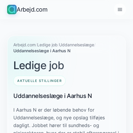
Arbejd.com
Arbejd.com
/
Ledige job
/
Uddannelseslæge
/
Uddannelseslæge i Aarhus N
Ledige job
AKTUELLE STILLINGER
Uddannelseslæge i Aarhus N
I Aarhus N er der løbende behov for
Uddannelseslæge, og nye opslag tilføjes
dagligt. Jobbet hører til sundheds- og
plejesektoren, hvor der er stabil efterspørgsel i