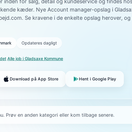
er inden for salg, detail og kundeservice og findes ho
kkende kæder. Nye Account manager-opslag i Glad
rbejd.com. Se kravene i de enkelte opslag herover, og
Danmark
Opdateres dagligt
ndet
·
Alle job i
Gladsaxe Kommune
Download på App Store
Hent i Google Play
u. Prøv en anden kategori eller kom tilbage senere.