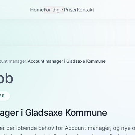
Home
For dig
Priser
Kontakt
ount manager
/
Account manager i Gladsaxe Kommune
ob
ER
ager i Gladsaxe Kommune
r der løbende behov for Account manager, og nye op