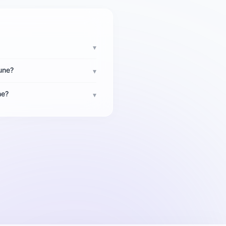
▾
une?
▾
ne?
▾