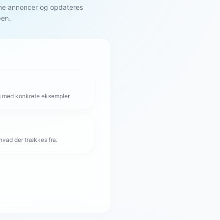
gne annoncer og opdateres
pen.
g med konkrete eksempler.
hvad der trækkes fra.