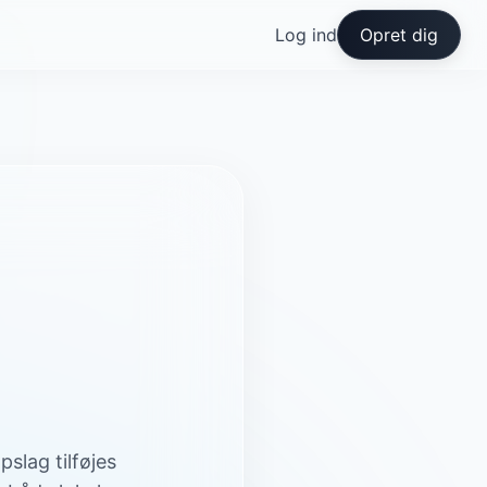
Log ind
Opret dig
slag tilføjes