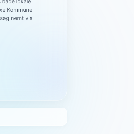
s både lokale
saxe Kommune
 søg nemt via