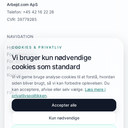
Arbejd.com ApS
Telefon: +45 42 16 22 28
CVR: 39779285
NAVIGATION
Home
COOKIES & PRIVATLIV
For jobsøgere
Vi bruger kun nødvendige
For virksomheder
cookies som standard
Priser
Kontakt
Vi vil gerne bruge analyse-cookies til at forstå, hvordan
siden bliver brugt, så vi kan forbedre oplevelsen. Du
kan acceptere, afvise eller selv vælge.
Læs mere i
FØLG OS
privatlivspolitikken
.
Accepter alle
Kun nødvendige