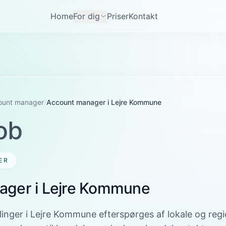
Home
For dig
Priser
Kontakt
ount manager
/
Account manager i Lejre Kommune
ob
ER
ager i Lejre Kommune
inger i Lejre Kommune efterspørges af lokale og regi