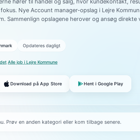
gerne hører til handel og salg, hvor kundekontakt, res
 fokus. Nye Account manager-opslag i Lejre Kommune 
m. Sammenlign opslagene herover og ansøg direkte v
Danmark
Opdateres dagligt
ndet
·
Alle job i
Lejre Kommune
Download på App Store
Hent i Google Play
u. Prøv en anden kategori eller kom tilbage senere.