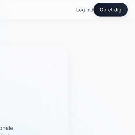
Log ind
Opret dig
onale