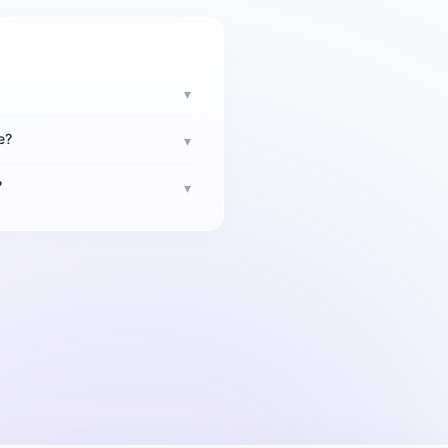
▾
e?
▾
?
▾