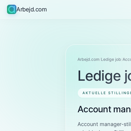
Arbejd.com
Arbejd.com
/
Ledige job
/
Acc
Ledige j
AKTUELLE STILLING
Account man
Account manager-still