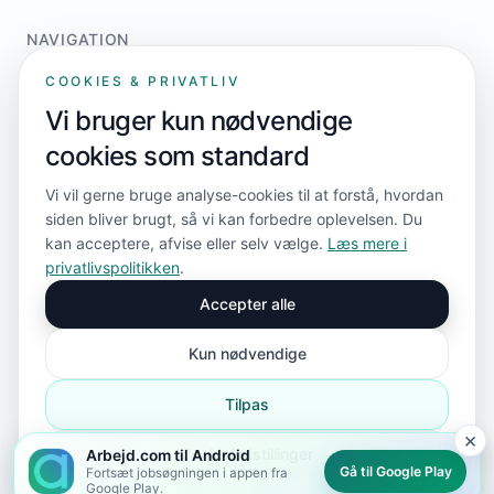
NAVIGATION
Home
COOKIES & PRIVATLIV
For jobsøgere
Vi bruger kun nødvendige
For virksomheder
cookies som standard
Priser
Kontakt
Vi vil gerne bruge analyse-cookies til at forstå, hvordan
siden bliver brugt, så vi kan forbedre oplevelsen. Du
kan acceptere, afvise eller selv vælge.
Læs mere i
FØLG OS
privatlivspolitikken
.
Accepter alle
Kun nødvendige
Tilpas
×
© 2026 Arbejd.com ApS. Alle rettigheder forbeholdes.
Cookieindstillinger
Arbejd.com til Android
Privatlivspolitik
Cookie-indstillinger
Sitemap
sitemap.xml
Gå til Google Play
Fortsæt jobsøgningen i appen fra
Google Play.