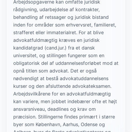
Arbejdsopgaverne kan omfatte juridisk
rådgivning, udarbejdelse af kontrakter,
behandling af retssager og juridisk bistand
inden for områder som erhvervsret, familieret,
strafferet eller immaterialret. For at blive
advokatfuldmægtig kræves en juridisk
kandidatgrad (cand.jur.) fra et dansk
universitet, og stillingen fungerer som en
obligatorisk del af uddannelsesforløbet mod at
opnå titlen som advokat. Det er også
nødvendigt at bestå advokatuddannelsens
kurser og den afsluttende advokateksamen.
Arbejdsvilkårene for en advokatfuldmægtig
kan variere, men jobbet indebærer ofte et højt
ansvarsniveau, deadlines og krav om
præcision. Stillingerne findes primært i større
byer som København, Aarhus, Odense og
Aalborg, hvor de fleste advokatkontorer og