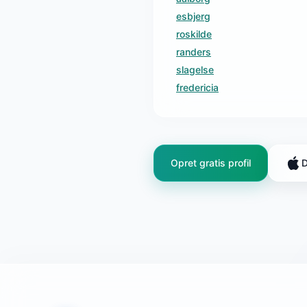
esbjerg
roskilde
randers
slagelse
fredericia
Opret gratis profil
D