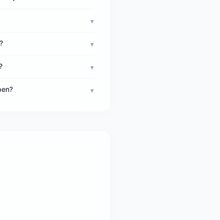
▾
?
▾
?
▾
pen?
▾