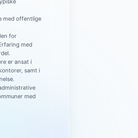
Typiske
e med offentlige
en for
Erfaring med
del.
e er ansat i
kontorer, samt i
nelse.
 administrative
 kommuner med