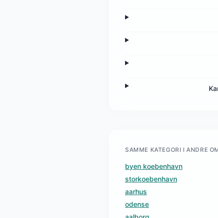
Ka
SAMME KATEGORI I ANDRE O
byen koebenhavn
storkoebenhavn
aarhus
odense
aalborg