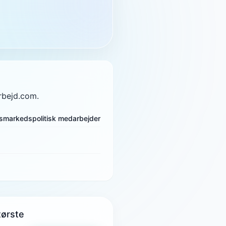
rbejd.com.
smarkedspolitisk medarbejder
tørste