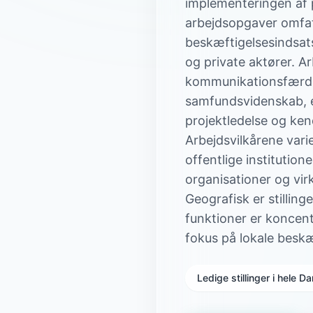
implementeringen af p
arbejdsopgaver omfat
beskæftigelsesindsats
og private aktører. A
kommunikationsfærdi
samfundsvidenskab, e
projektledelse og ken
Arbejdsvilkårene var
offentlige institutio
organisationer og vi
Geografisk er stilling
funktioner er koncen
fokus på lokale beskæ
Ledige stillinger i hele 