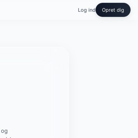
Log ind
Opret dig
n og