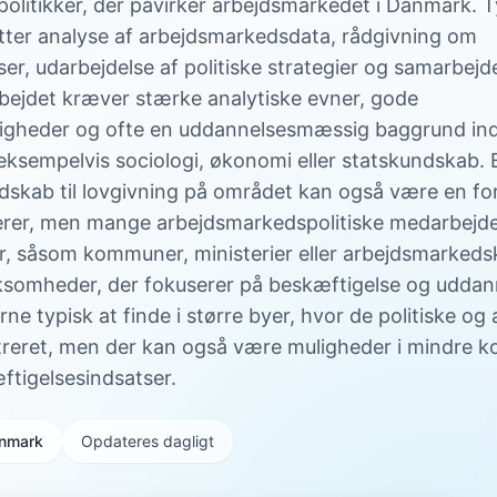
olitikker, der påvirker arbejdsmarkedet i Danmark. 
ter analyse af arbejdsmarkedsdata, rådgivning om
er, udarbejdelse af politiske strategier og samarbejd
rbejdet kræver stærke analytiske evner, gode
gheder og ofte en uddannelsesmæssig baggrund ind
ksempelvis sociologi, økonomi eller statskundskab. 
dskab til lovgivning på området kan også være en for
ierer, men mange arbejdsmarkedspolitiske medarbejder
ner, såsom kommuner, ministerier eller arbejdsmarkeds
rksomheder, der fokuserer på beskæftigelse og uddan
erne typisk at finde i større byer, hvor de politiske og
treret, men der kan også være muligheder i mindre
ftigelsesindsatser.
Danmark
Opdateres dagligt