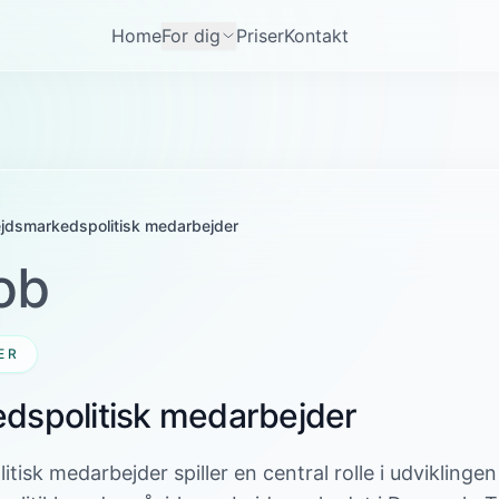
Home
For dig
Priser
Kontakt
jdsmarkedspolitisk medarbejder
ob
ER
dspolitisk medarbejder
isk medarbejder spiller en central rolle i udviklinge