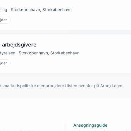
vning · Storkøbenhavn, Storkøbenhavn
jder
s arbejdsgivere
yrelsen · Storkøbenhavn, Storkøbenhavn
jder
jdsmarkedspolitiske medarbejdere i listen ovenfor på Arbejd.com.
Ansøgningsguide