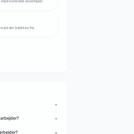
g med konkrete eksempler.
hvad der trækkes fra.
▾
arbejder?
▾
arbejder?
▾