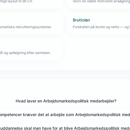
igt layout til dit CV.
Skriv en stærk motiveret ansøgnin
Bruttoløn
omatiske rekrutteringssystemer.
Forskellen på brutto og netto — og 
l og opfølgning efter samtalen.
Hvad laver en Arbejdsmarkedspolitisk medarbejder?
kompetencer kræver det at arbejde som Arbejdsmarkedspolitisk med
 uddannelse skal man have for at blive Arbejdsmarkedspolitisk med