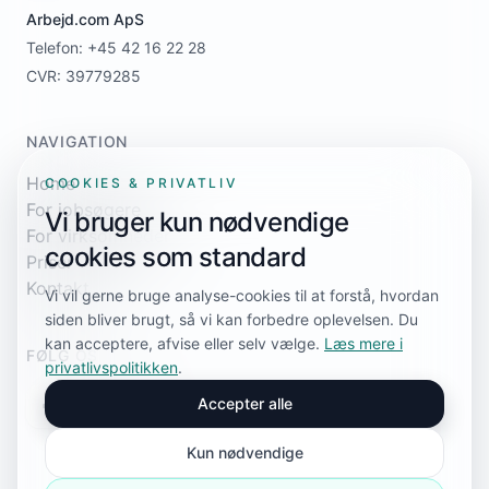
Arbejd.com ApS
Telefon: +45 42 16 22 28
CVR: 39779285
NAVIGATION
Home
COOKIES & PRIVATLIV
For jobsøgere
Vi bruger kun nødvendige
For virksomheder
cookies som standard
Priser
Kontakt
Vi vil gerne bruge analyse-cookies til at forstå, hvordan
siden bliver brugt, så vi kan forbedre oplevelsen. Du
kan acceptere, afvise eller selv vælge.
Læs mere i
FØLG OS
privatlivspolitikken
.
Accepter alle
Kun nødvendige