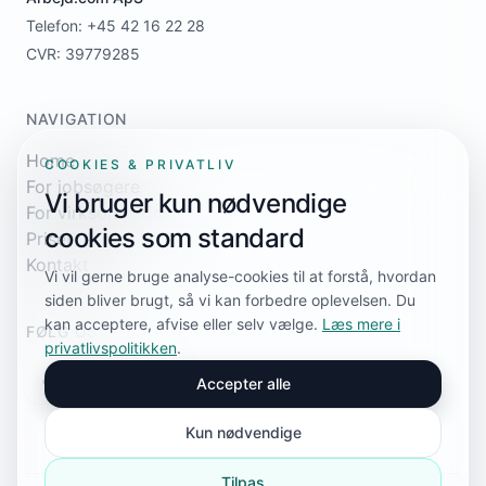
Telefon: +45 42 16 22 28
CVR: 39779285
NAVIGATION
Home
COOKIES & PRIVATLIV
For jobsøgere
Vi bruger kun nødvendige
For virksomheder
cookies som standard
Priser
Kontakt
Vi vil gerne bruge analyse-cookies til at forstå, hvordan
siden bliver brugt, så vi kan forbedre oplevelsen. Du
kan acceptere, afvise eller selv vælge.
Læs mere i
FØLG OS
privatlivspolitikken
.
Accepter alle
Kun nødvendige
Tilpas