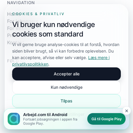
NAVIGATION
Home
COOKIES & PRIVATLIV
For jobsøgere
Vi bruger kun nødvendige
For virksomheder
cookies som standard
Priser
Kontakt
Vi vil gerne bruge analyse-cookies til at forstå, hvordan
siden bliver brugt, så vi kan forbedre oplevelsen. Du
kan acceptere, afvise eller selv vælge.
Læs mere i
FØLG OS
privatlivspolitikken
.
Accepter alle
Kun nødvendige
Tilpas
×
© 2026 Arbejd.com. Alle rettigheder forbeholdes.
Cookieindstillinger
Arbejd.com til Android
Privatlivspolitik
Cookieindstillinger
Sitemap
sitemap.xml
Gå til Google Play
Fortsæt jobsøgningen i appen fra
Google Play.