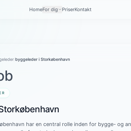
Home
For dig
Priser
Kontakt
geleder
/
byggeleder i Storkøbenhavn
ob
ER
 Storkøbenhavn
københavn har en central rolle inden for bygge- og 