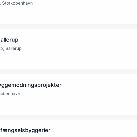
n, Storkøbenhavn
allerup
p, Ballerup
 byggemodningsprojekter
københavn
 fængselsbyggerier