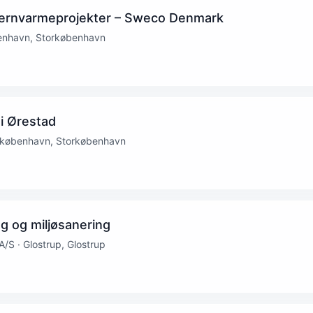
l fjernvarmeprojekter – Sweco Denmark
enhavn, Storkøbenhavn
 i Ørestad
københavn, Storkøbenhavn
ng og miljøsanering
 · Glostrup, Glostrup