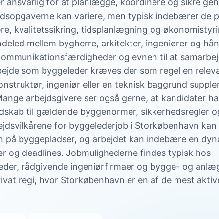
ansvarlig for at planlægge, koordinere og sikre ge
jdsopgaverne kan variere, men typisk indebærer de pr
re, kvalitetssikring, tidsplanlægning og økonomistyr
ndeled mellem bygherre, arkitekter, ingeniører og hå
kommunikationsfærdigheder og evnen til at samarbej
rbejde som byggeleder kræves der som regel en relev
nstruktør, ingeniør eller en teknisk baggrund supple
ange arbejdsgivere ser også gerne, at kandidater ha
ndskab til gældende byggenormer, sikkerhedsregler o
rbejdsvilkårene for byggelederjob i Storkøbenhavn kan 
lsyn på byggepladser, og arbejdet kan indebære en dy
r og deadlines. Jobmulighederne findes typisk hos
eder, rådgivende ingeniørfirmaer og bygge- og anl
privat regi, hvor Storkøbenhavn er en af de mest aktiv