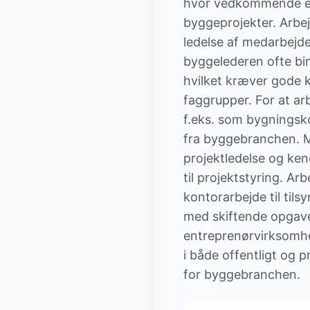
hvor vedkommende er 
byggeprojekter. Arbe
ledelse af medarbejde
byggelederen ofte bi
hvilket kræver gode 
faggrupper. For at a
f.eks. som bygningsko
fra byggebranchen. M
projektledelse og ke
til projektstyring. A
kontorarbejde til ti
med skiftende opgave
entreprenørvirksomh
i både offentligt og 
for byggebranchen.