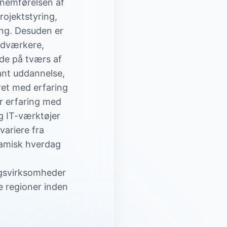
nnemførelsen af
ojektstyring,
ing. Desuden er
ndværkere,
de på tværs af
ant uddannelse,
ret med erfaring
r erfaring med
g IT-værktøjer
variere fra
namisk hverdag
ægsvirksomheder
e regioner inden