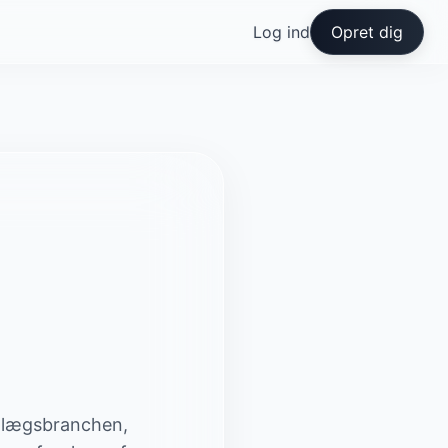
Log ind
Opret dig
anlægsbranchen,