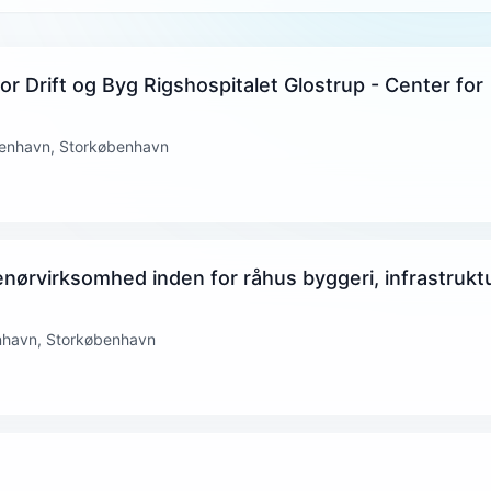
for Drift og Byg Rigshospitalet Glostrup - Center for
benhavn, Storkøbenhavn
renørvirksomhed inden for råhus byggeri, infrastrukt
nhavn, Storkøbenhavn