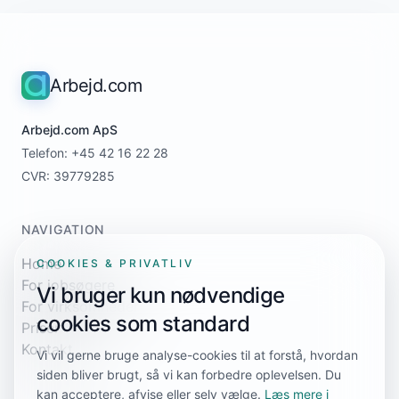
Arbejd.com
Arbejd.com ApS
Telefon: +45 42 16 22 28
CVR: 39779285
NAVIGATION
Home
COOKIES & PRIVATLIV
For jobsøgere
Vi bruger kun nødvendige
For virksomheder
cookies som standard
Priser
Kontakt
Vi vil gerne bruge analyse-cookies til at forstå, hvordan
siden bliver brugt, så vi kan forbedre oplevelsen. Du
kan acceptere, afvise eller selv vælge.
Læs mere i