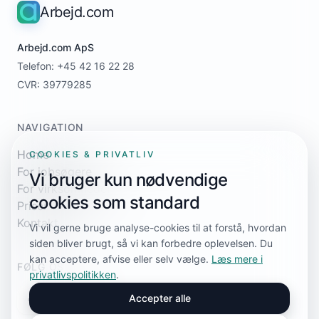
Arbejd.com
Arbejd.com ApS
Telefon: +45 42 16 22 28
CVR: 39779285
NAVIGATION
Home
COOKIES & PRIVATLIV
For jobsøgere
Vi bruger kun nødvendige
For virksomheder
cookies som standard
Priser
Kontakt
Vi vil gerne bruge analyse-cookies til at forstå, hvordan
siden bliver brugt, så vi kan forbedre oplevelsen. Du
kan acceptere, afvise eller selv vælge.
Læs mere i
FØLG OS
privatlivspolitikken
.
Accepter alle