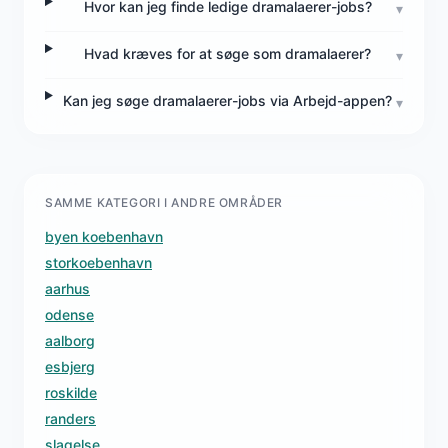
Hvor kan jeg finde ledige dramalaerer-jobs?
▾
Hvad kræves for at søge som dramalaerer?
▾
Kan jeg søge dramalaerer-jobs via Arbejd-appen?
▾
SAMME KATEGORI I ANDRE OMRÅDER
byen koebenhavn
storkoebenhavn
aarhus
odense
aalborg
esbjerg
roskilde
randers
slagelse