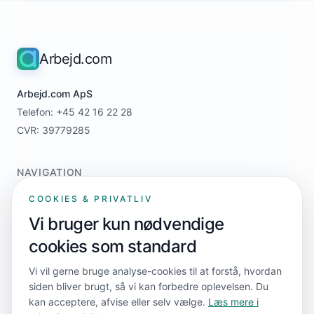
Arbejd.com
Arbejd.com ApS
Telefon: +45 42 16 22 28
CVR: 39779285
NAVIGATION
Home
COOKIES & PRIVATLIV
For jobsøgere
Vi bruger kun nødvendige
For virksomheder
cookies som standard
Priser
Kontakt
Vi vil gerne bruge analyse-cookies til at forstå, hvordan
siden bliver brugt, så vi kan forbedre oplevelsen. Du
kan acceptere, afvise eller selv vælge.
Læs mere i
FØLG OS