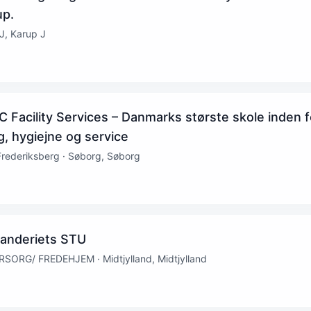
up.
J, Karup J
C Facility Services – Danmarks største skole inden f
g, hygiejne og service
Frederiksberg · Søborg, Søborg
 Landeriets STU
RG/ FREDEHJEM · Midtjylland, Midtjylland