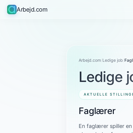
Arbejd.com
Arbejd.com
/
Ledige job
/
Fag
Ledige j
AKTUELLE STILLING
Faglærer
En faglærer spiller e