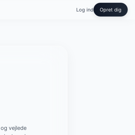
Log ind
Opret dig
 og vejlede