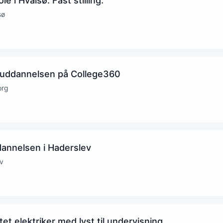
le i Hvalsø. Fast stilling.
sø
eruddannelsen på College360
org
dannelsen i Haderslev
v
ttet elektriker med lyst til undervisning