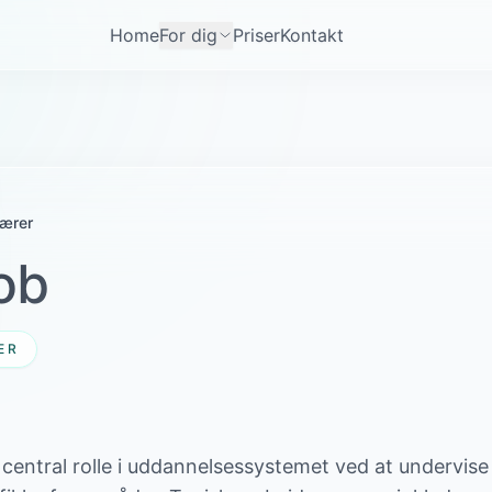
Home
For dig
Priser
Kontakt
lærer
ob
ER
n central rolle i uddannelsessystemet ved at undervise