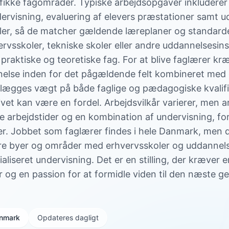
ifikke fagområder. Typiske arbejdsopgaver inkludere
rvisning, evaluering af elevers præstationer samt ud
ler, så de matcher gældende læreplaner og standard
ervsskoler, tekniske skoler eller andre uddannelsesins
 praktiske og teoretiske fag. For at blive faglærer k
nnelse inden for det pågældende felt kombineret me
 lægges vægt på både faglige og pædagogiske kvalifi
ivet kan være en fordel. Arbejdsvilkår varierer, men a
e arbejdstider og en kombination af undervisning, fo
er. Jobbet som faglærer findes i hele Danmark, men 
ørre byer og områder med erhvervsskoler og uddannel
ialiseret undervisning. Det er en stilling, der kræver
og en passion for at formidle viden til den næste ge
Danmark
Opdateres dagligt