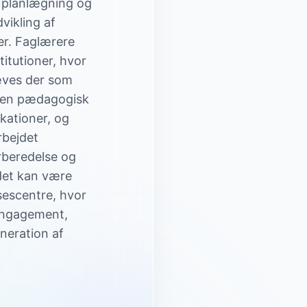
r planlægning og
vikling af
er. Faglærere
titutioner, hvor
ræves der som
d en pædagogisk
kationer, og
rbejdet
rberedelse og
det kan være
sescentre, hvor
 engagement,
neration af