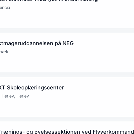
ericia
lastmageruddannelsen på NEG
lbæk
EXT Skoleoplæringscenter
Herlev, Herlev
il Trænings- og øvelsessektionen ved Flyverkomman