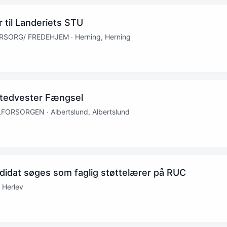
til Landeriets STU
ORG/ FREDEHJEM · Herning, Herning
stedvester Fængsel
ORSORGEN · Albertslund, Albertslund
didat søges som faglig støttelærer på RUC
 Herlev