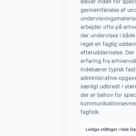
elever inden for spec
gennemførelse af unde
undervisningsmateria
arbejder ofte på erhv
der undervises i både
regel en faglig udda
efteruddannelse. Der
erfaring fra erhvervsl
indebærer typisk fast
administrative opgav
særligt udbredt i st
der er behov for spec
kommunikationsevner 
fagfolk.
Ledige stillinger i hele 