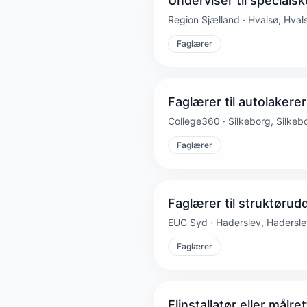
Underviser til specialsko
Region Sjælland · Hvalsø, Hval
Faglærer
Faglærer til autolaker
College360 · Silkeborg, Silkeb
Faglærer
Faglærer til struktørud
EUC Syd · Haderslev, Hadersle
Faglærer
Elinstallatør eller målre