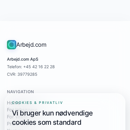
Arbejd.com
Arbejd.com ApS
Telefon: +45 42 16 22 28
CVR: 39779285
NAVIGATION
Home
COOKIES & PRIVATLIV
For jobsøgere
Vi bruger kun nødvendige
For virksomheder
cookies som standard
Priser