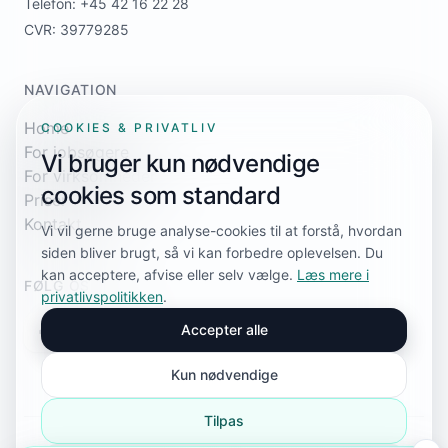
Telefon: +45 42 16 22 28
CVR: 39779285
NAVIGATION
Home
COOKIES & PRIVATLIV
For jobsøgere
Vi bruger kun nødvendige
For virksomheder
cookies som standard
Priser
Kontakt
Vi vil gerne bruge analyse-cookies til at forstå, hvordan
siden bliver brugt, så vi kan forbedre oplevelsen. Du
kan acceptere, afvise eller selv vælge.
Læs mere i
FØLG OS
privatlivspolitikken
.
Accepter alle
Kun nødvendige
Tilpas