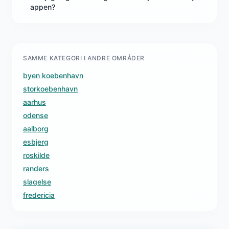
appen?
SAMME KATEGORI I ANDRE OMRÅDER
byen koebenhavn
storkoebenhavn
aarhus
odense
aalborg
esbjerg
roskilde
randers
slagelse
fredericia