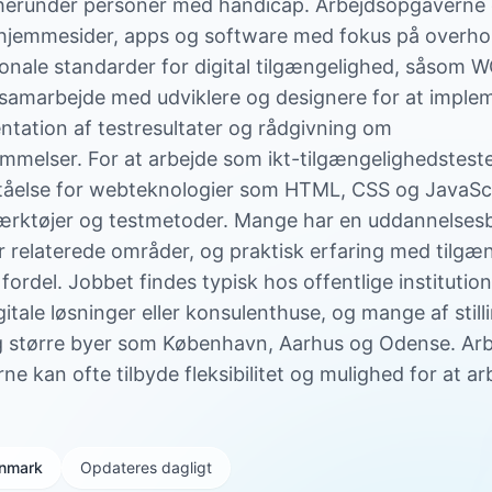
e, herunder personer med handicap. Arbejdsopgaverne 
f hjemmesider, apps og software med fokus på overhol
ionale standarder for digital tilgængelighed, såsom
samarbejde med udviklere og designere for at imple
tation af testresultater og rådgivning om
mmelser. For at arbejde som ikt-tilgængelighedstest
rståelse for webteknologier som HTML, CSS og JavaSc
ærktøjer og testmetoder. Mange har en uddannelses
er relaterede områder, og praktisk erfaring med tilgæ
fordel. Jobbet findes typisk hos offentlige institution
tale løsninger eller konsulenthuse, og mange af still
 større byer som København, Aarhus og Odense. Arb
rne kan ofte tilbyde fleksibilitet og mulighed for at ar
Danmark
Opdateres dagligt