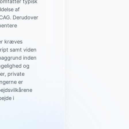
omfatter typisk
delse af
 WCAG. Derudover
mentere
er kræves
ript samt viden
baggrund inden
ngelighed og
er, private
ingerne er
ejdsvilkårene
bejde i