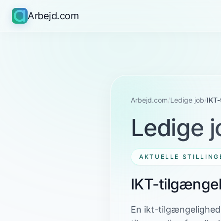
Arbejd.com
Arbejd.com
/
Ledige job
/
IKT-
Ledige j
AKTUELLE STILLING
IKT-tilgænge
En ikt-tilgængelighedst