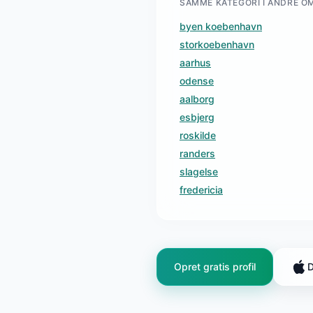
SAMME KATEGORI I ANDRE O
byen koebenhavn
storkoebenhavn
aarhus
odense
aalborg
esbjerg
roskilde
randers
slagelse
fredericia
Opret gratis profil
D