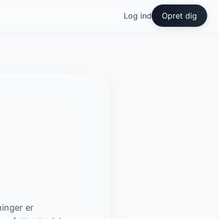
Log ind
Opret dig
ninger er