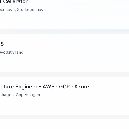
 Cellerator
benhavn, Storkøbenhavn
/S
 Sydøstjylland
ructure Engineer - AWS · GCP · Azure
penhagen, Copenhagen