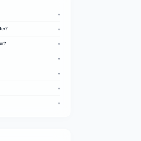
▾
ter?
▾
er?
▾
▾
▾
▾
▾