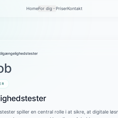
Home
For dig
Priser
Kontakt
tilgængelighedstester
ob
ER
lighedstester
ester spiller en central rolle i at sikre, at digitale løs