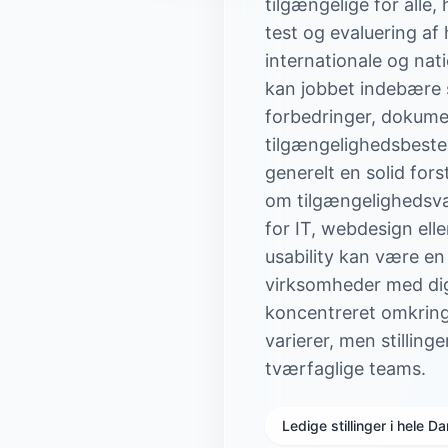
tilgængelige for all
test og evaluering a
internationale og nat
kan jobbet indebære 
forbedringer, dokumen
tilgængelighedsbeste
generelt en solid fo
om tilgængelighedsv
for IT, webdesign ell
usability kan være en 
virksomheder med digi
koncentreret omkring
varierer, men stillinge
tværfaglige teams.
Ledige stillinger i hele 