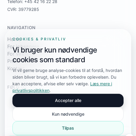
Telefon: +45 42 16 22 28
CVR: 39779285
NAVIGATION
Home
COOKIES & PRIVATLIV
For jobsøgere
Vi bruger kun nødvendige
For virksomheder
cookies som standard
Priser
Kontakt
Vi vil gerne bruge analyse-cookies til at forstå, hvordan
siden bliver brugt, så vi kan forbedre oplevelsen. Du
kan acceptere, afvise eller selv vælge.
Læs mere i
FØLG OS
privatlivspolitikken
.
Accepter alle
Kun nødvendige
Tilpas