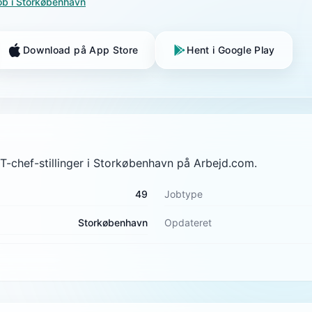
ob i
Storkøbenhavn
Download på App Store
Hent i Google Play
KT-chef-stillinger i Storkøbenhavn på Arbejd.com.
49
Jobtype
Storkøbenhavn
Opdateret