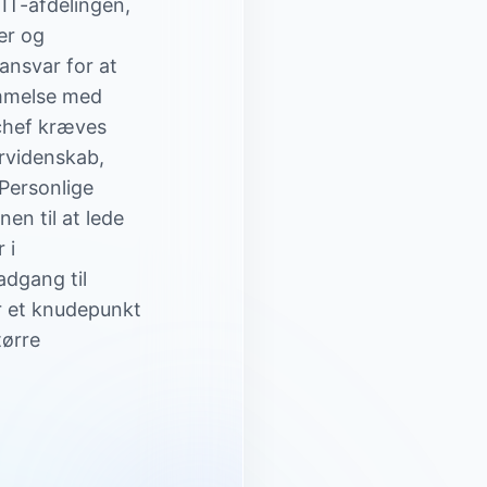
 IT-afdelingen,
er og
ansvar for at
emmelse med
-chef kræves
ørvidenskab,
 Personlige
n til at lede
 i
adgang til
r et knudepunkt
tørre