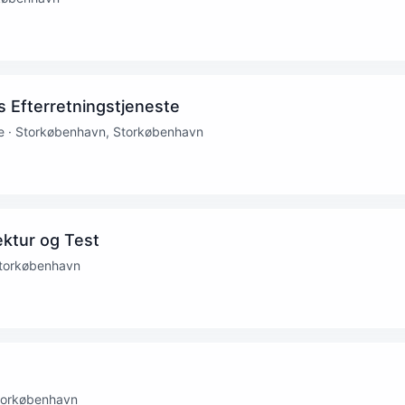
ts Efterretningstjeneste
ste · Storkøbenhavn, Storkøbenhavn
ektur og Test
 Storkøbenhavn
Storkøbenhavn