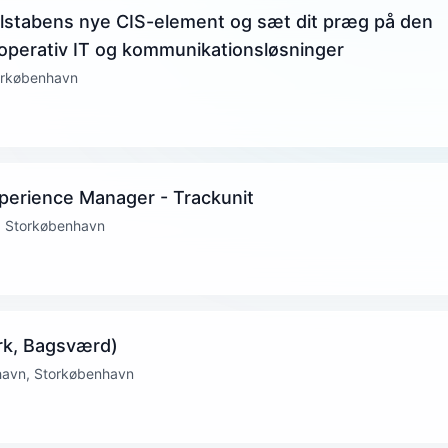
elstabens nye CIS-element og sæt dit præg på den
 operativ IT og kommunikationsløsninger
torkøbenhavn
perience Manager - Trackunit
, Storkøbenhavn
rk, Bagsværd)
havn, Storkøbenhavn