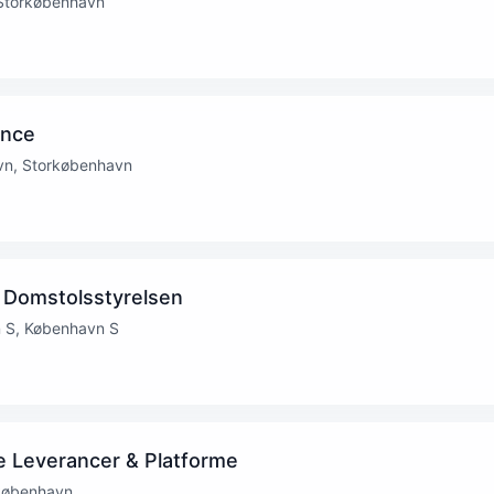
 Storkøbenhavn
ence
vn, Storkøbenhavn
 Domstolsstyrelsen
n S, København S
ale Leverancer & Platforme
københavn