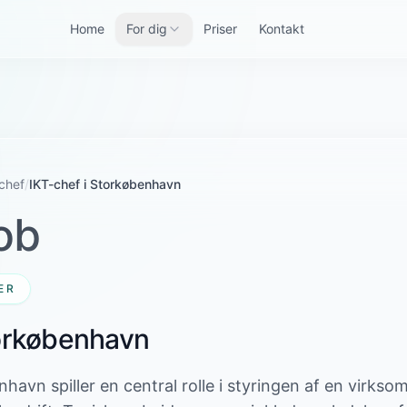
Home
For dig
Priser
Kontakt
chef
/
IKT-chef i Storkøbenhavn
ob
ER
torkøbenhavn
havn spiller en central rolle i styringen af en virkso