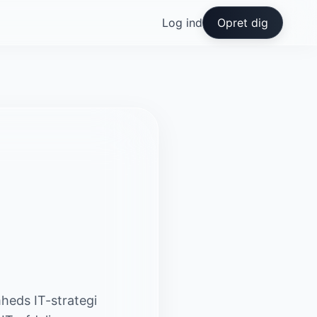
Log ind
Opret dig
mheds IT-strategi