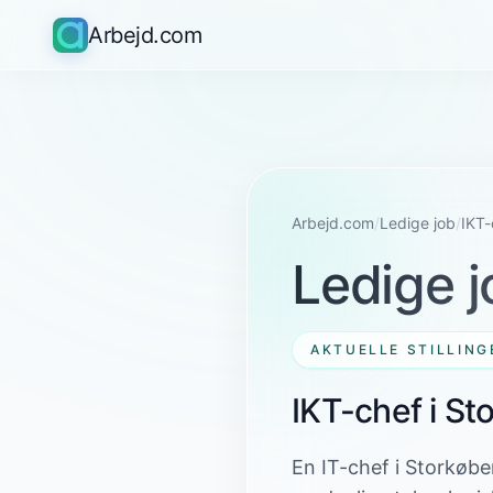
Arbejd.com
Arbejd.com
/
Ledige job
/
IKT-
Ledige j
AKTUELLE STILLING
IKT-chef i S
En IT-chef i Storkøben