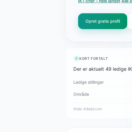
IKT-chef
– hele landet
·
Alle j
Opret gratis profil
KORT FORTALT
Der er aktuelt 49 ledige I
Ledige stillinger
Område
Kilde:
Arbejd.com