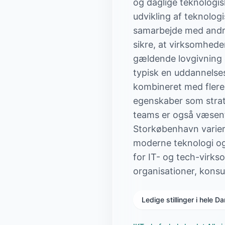
og daglige teknologis
udvikling af teknolog
samarbejde med andre 
sikre, at virksomhed
gældende lovgivning o
typisk en uddannelses
kombineret med flere å
egenskaber som strat
teams er også væsentli
Storkøbenhavn varierer
moderne teknologi og
for IT- og tech-virks
organisationer, konsul
Ledige stillinger i hele 