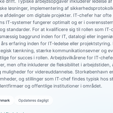
ke drift. Typiske arbejdsopgaver inkluderer ledelse af
iske løsninger, implementering af sikkerhedsprotokoll
afdelinger om digitale projekter. IT-chefer har ofte 
ens IT-systemer fungerer optimalt og er i overensst
g standarder. For at kvalificere sig til rollen som IT
mæssig baggrund inden for IT, datalogi eller ingeni
rs erfaring inden for IT-ledelse eller projektstyring.
egisk tænkning, stærke kommunikationsevner og evne
ge for succes i rollen. Arbejdsvilkårene for IT-chefer
, men ofte inkluderer de fleksibilitet i arbejdstiden, 
 muligheder for videreuddannelse. Storkøbenhavn e
omheder, og stillinger som IT-chef findes typisk hos s
entfirmaer og offentlige institutioner i området.
Danmark
Opdateres dagligt