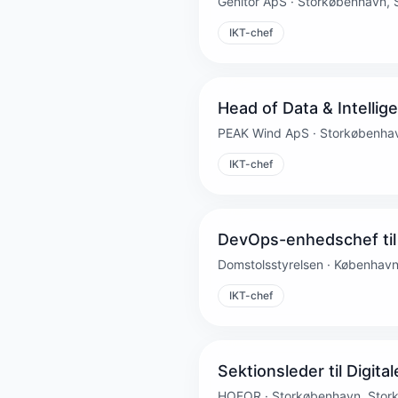
Genitor ApS · Storkøbenhavn,
IKT-chef
Head of Data & Intellig
PEAK Wind ApS · Storkøbenha
IKT-chef
DevOps-enhedschef til
Domstolsstyrelsen · Københav
IKT-chef
Sektionsleder til Digit
HOFOR · Storkøbenhavn, Stor