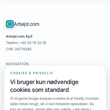
Arbejd.com
Arbejd.com ApS
Telefon: +45 42 16 22 28
CVR: 39779285
NAVIGATION
Home
COOKIES & PRIVATLIV
For jobsøgere
Vi bruger kun nødvendige
For virksomheder
cookies som standard
Priser
Kontakt
Vi vil gerne bruge analyse-cookies til at forstå, hvordan
siden bliver brugt, så vi kan forbedre oplevelsen. Du
kan acceptere, afvise eller selv vælge.
Læs mere i