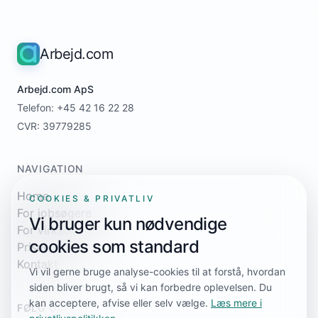
Arbejd.com
Arbejd.com ApS
Telefon: +45 42 16 22 28
CVR: 39779285
NAVIGATION
Home
COOKIES & PRIVATLIV
For jobsøgere
Vi bruger kun nødvendige
For virksomheder
cookies som standard
Priser
Kontakt
Vi vil gerne bruge analyse-cookies til at forstå, hvordan
siden bliver brugt, så vi kan forbedre oplevelsen. Du
kan acceptere, afvise eller selv vælge.
Læs mere i
FØLG OS