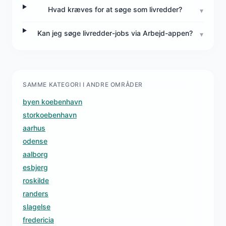
Hvad kræves for at søge som livredder?
▾
Kan jeg søge livredder-jobs via Arbejd-appen?
▾
SAMME KATEGORI I ANDRE OMRÅDER
byen koebenhavn
storkoebenhavn
aarhus
odense
aalborg
esbjerg
roskilde
randers
slagelse
fredericia