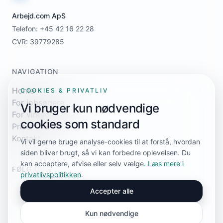
Arbejd.com ApS
Telefon: +45 42 16 22 28
CVR: 39779285
NAVIGATION
Home
COOKIES & PRIVATLIV
For jobsøgere
Vi bruger kun nødvendige
For virksomheder
cookies som standard
Priser
Kontakt
Vi vil gerne bruge analyse-cookies til at forstå, hvordan
siden bliver brugt, så vi kan forbedre oplevelsen. Du
kan acceptere, afvise eller selv vælge.
Læs mere i
FØLG OS
privatlivspolitikken
.
Accepter alle
Kun nødvendige