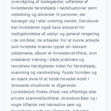
overvågning af badegæster, udførelse af
livreddende førstehjælp i nødsituationer samt
vejledning og advarsler til personer, der
bevæger sig i eller omkring vandet. Derudover
kan livredderen også have ansvaret for
vedligeholdelse af udstyr og generel rengøring
i de områder, de arbejder. For at kunne arbejde
som livredder kræves typisk en relevant
uddannelse, såsom et livreddercertifikat, som
indebærer træning i både praktiske og
teoretiske færdigheder inden for førstehjælp,
svømning og vandredning. Fysisk formåen og
en stærk evne til at holde hovedet koldt i
stressede situationer er afgørende.
Livredderjob findes oftest ved offentlige eller
private svømmefaciliteter, strandområder og i
nogle tilfælde ved rekreative søer og
havnebade rundt om i Danmark. Arbejdet